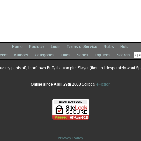
Home
Register
Login
Terms of Service
Rules
Help
cent
Authors
Categories
Titles
Series
Top Tens
Search
 sue my pants off, I don't own Buffy the Vampire Slayer (though I desperately want Spik
Online since April 29th 2003
Script ©
eFiction
Privacy Policy