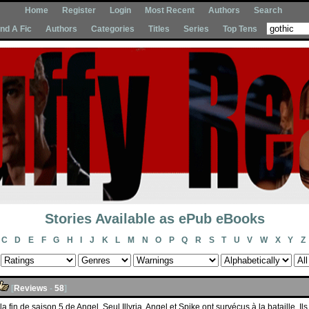
Home
Register
Login
Most Recent
Authors
Search
Ind A Fic
Authors
Categories
Titles
Series
Top Tens
Stories Available as ePub eBooks
C
D
E
F
G
H
I
J
K
L
M
N
O
P
Q
R
S
T
U
V
W
X
Y
Z
[
Reviews
-
58
]
a fin de saison 5 de Angel. Seul Illyria, Angel et Spike ont survécus à la bataille. Il