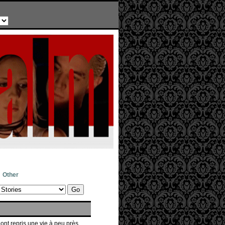
Other
s ont repris une vie à peu près