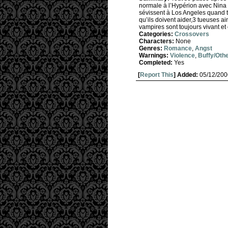
normale à l’Hypérion avec Nina e
sévissent à Los Angeles quand tr
qu’ils doivent aider,3 tueuses 
vampires sont toujours vivant et
Categories:
Crossovers
Characters:
None
Genres:
Romance
,
Angst
Warnings:
Violence
,
Buffy/Oth
Completed:
Yes
[
Report This
] Added:
05/12/200