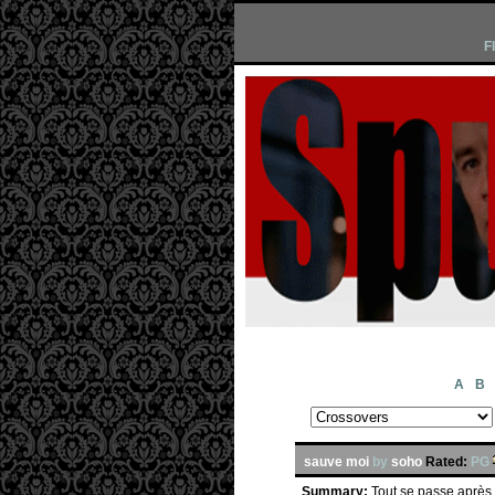
F
A
B
sauve moi
by
soho
Rated:
PG
Summary:
Tout se passe après l