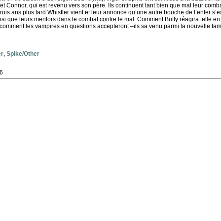
t Connor, qui est revenu vers son père. Ils continuent tant bien que mal leur comba
ois ans plus tard Whistler vient et leur annonce qu’une autre bouche de l’enfer s’
ainsi que leurs mentors dans le combat contre le mal. Comment Buffy réagira telle 
 comment les vampires en questions accepteront –ils sa venu parmi la nouvelle famil
er
,
Spike/Other
6