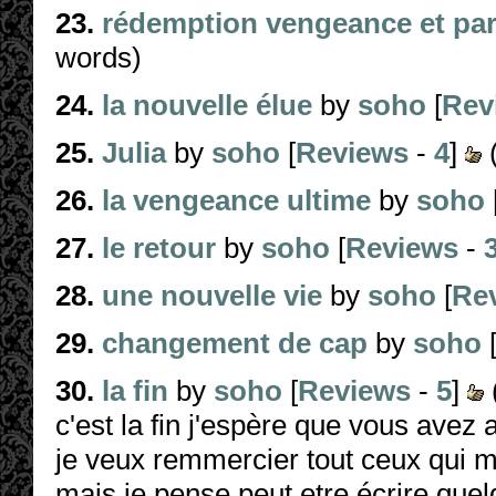
23.
rédemption vengeance et pa
words)
24.
la nouvelle élue
by
soho
[
Rev
25.
Julia
by
soho
[
Reviews
-
4
]
26.
la vengeance ultime
by
soho
27.
le retour
by
soho
[
Reviews
-
28.
une nouvelle vie
by
soho
[
Re
29.
changement de cap
by
soho
30.
la fin
by
soho
[
Reviews
-
5
]
c'est la fin j'espère que vous avez a
je veux remmercier tout ceux qui m
mais je pense peut etre écrire que