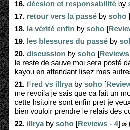
16.
décsion et responsabilité
by
17.
retour vers la passé
by
soho
18.
la vérité enfin
by
soho
[
Revie
19.
les blessures du passé
by
so
20.
discussion
by
soho
[
Reviews
le reste de sauve moi sera posté da
kayou en attendant lisez mes autres
21.
Fred vs illrya
by
soho
[
Revie
me revoila je sais que ca fait un 
cette hsitoire sont enfin pret je v
bien vouloir prendre le relais des c
22.
illrya
by
soho
[
Reviews
-
4
]