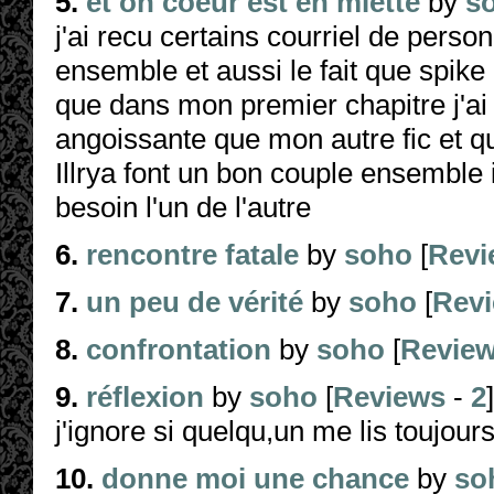
5.
et on coeur est en miette
by
s
j'ai recu certains courriel de person
ensemble et aussi le fait que spike 
que dans mon premier chapitre j'ai d
angoissante que mon autre fic et q
Illrya font un bon couple ensemble 
besoin l'un de l'autre
6.
rencontre fatale
by
soho
[
Revi
7.
un peu de vérité
by
soho
[
Rev
8.
confrontation
by
soho
[
Revie
9.
réflexion
by
soho
[
Reviews
-
2
j'ignore si quelqu,un me lis toujour
10.
donne moi une chance
by
so