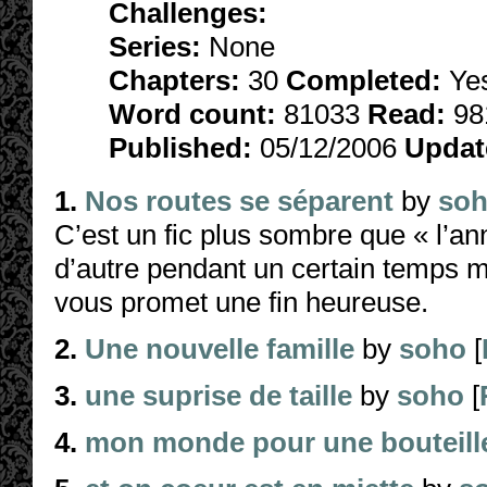
Challenges:
Series:
None
Chapters:
30
Completed:
Ye
Word count:
81033
Read:
98
Published:
05/12/2006
Updat
1.
Nos routes se séparent
by
so
C’est un fic plus sombre que « l’an
d’autre pendant un certain temps mai
vous promet une fin heureuse.
2.
Une nouvelle famille
by
soho
[
3.
une suprise de taille
by
soho
[
4.
mon monde pour une bouteill