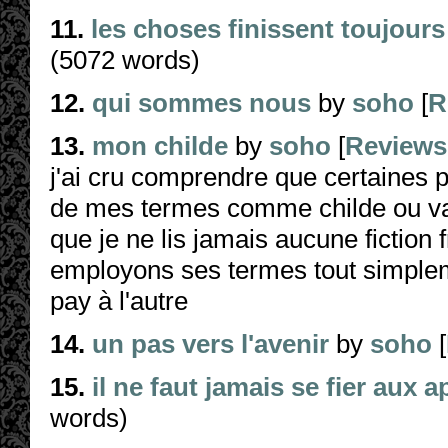
11.
les choses finissent toujour
(5072 words)
12.
qui sommes nous
by
soho
[
R
13.
mon childe
by
soho
[
Reviews
j'ai cru comprendre que certaines p
de mes termes comme childe ou vamp
que je ne lis jamais aucune fiction
employons ses termes tout simple
pay à l'autre
14.
un pas vers l'avenir
by
soho
[
15.
il ne faut jamais se fier aux 
words)