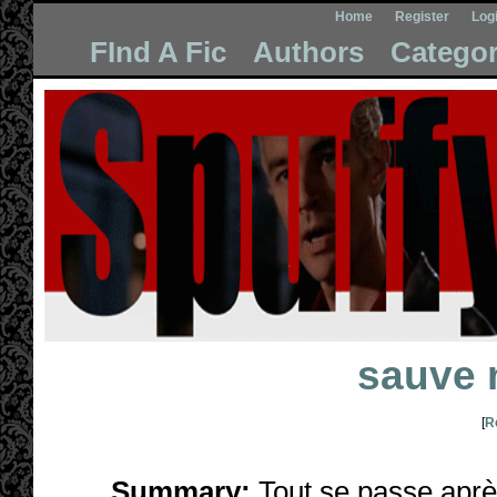
Home
Register
Log
FInd A Fic
Authors
Categor
sauve 
[
R
Summary:
Tout se passe après